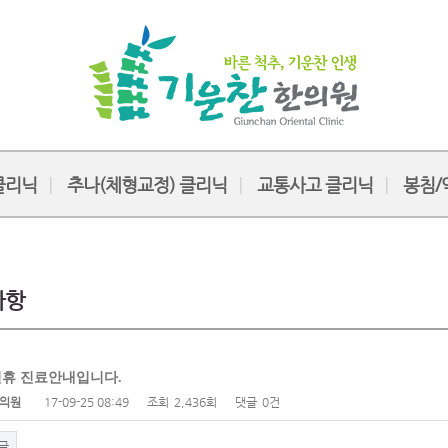
클리닉
추나(체형교정) 클리닉
교통사고 클리닉
봉침/
사항
석연휴 진료안내입니다.
의원
17-09-25 08:49
조회
2,436회
댓글
0건
글