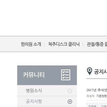
한의원 소개
척추디스크 클리닉
관절/통증 
공지
병원소식
2017년 추
작성자
기운찬한
공지사항
이전글
다음